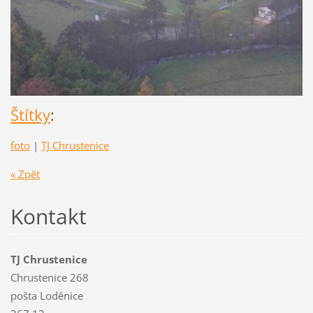
Štítky
:
foto
|
TJ Chrustenice
« Zpět
Kontakt
TJ Chrustenice
Chrustenice 268
pošta Loděnice