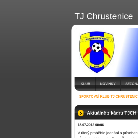
TJ Chrustenice
KLUB
NOVINKY
SEZÓNA
SPORTOVNÍ KLUB TJ CHRUSTENIC
Aktuálně z kádru TJCH
18.07.2012 00:06
V úterý proběhlo jednání o působen