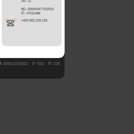
267 12
BÚ: 2000434772/2010
IČ: 47511486
+420 602 229 233
MAPA STRÁNEK
RSS
TISK