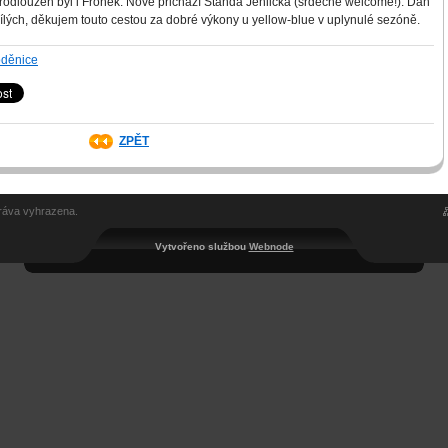
rodloužen byl i Froněk. Nově přichází Standa Jehlička (srdečně welcome!). Dan
ílých, děkujem touto cestou za dobré výkony u yellow-blue v uplynulé sezóně.
oděnice
ZPĚT
ráva vyhrazena.
Vytvořeno službou
Webnode