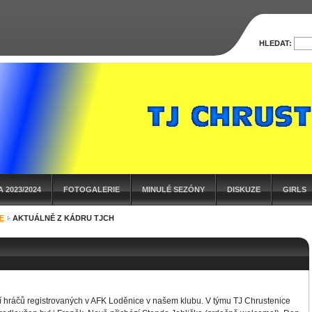
HLEDAT:
 2023/2024
FOTOGALERIE
MINULÉ SEZÓNY
DISKUZE
GIRLS
E
AKTUÁLNĚ Z KÁDRU TJCH
í hráčů registrovaných v AFK Loděnice v našem klubu. V týmu TJ Chrustenice