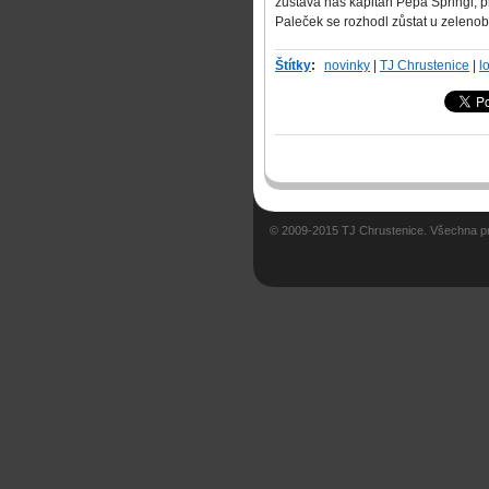
zůstává náš kapitán Pepa Špringl, p
Paleček se rozhodl zůstat u zelenob
Štítky
:
novinky
|
TJ Chrustenice
|
l
© 2009-2015 TJ Chrustenice. Všechna p