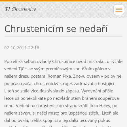
TJ Chrustenice
Chrustenicím se nedaří
02.10.2011 22:18
Potřetí za sebou ovládly Chrustenice úvod mistráku, o rychlé
vedení TJCH se svým premiérovým soutěžním gólem v
našem dresu postaral Roman Pixa. Znovu ovšem v polovině
poločasu začal chrustenický strojek zadrhávat a hostující
Liteň se stále více dostávala do zápasu. Vyrovnání přišlo
letos už poněkolikáté po nezvládnutém bránění soupeřova
rohu. Vedení na chrustenickou stranu vrátil Jirka Heies, po
našem závaru si našel místo pro úspěšnou střelu. Liteň ale
dál bojovala, trefila spojnici a její další tečovaný pokus