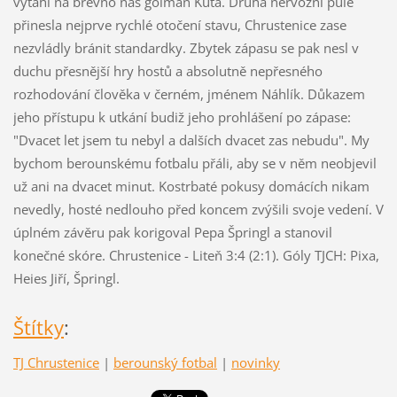
vytáhl na břevno náš gólman Kůta. Druhá nervózní půle
přinesla nejprve rychlé otočení stavu, Chrustenice zase
nezvládly bránit standardky. Zbytek zápasu se pak nesl v
duchu přesnější hry hostů a absolutně nepřesného
rozhodování člověka v černém, jménem Náhlík. Důkazem
jeho přístupu k utkání budiž jeho prohlášení po zápase:
"Dvacet let jsem tu nebyl a dalších dvacet zas nebudu". My
bychom berounskému fotbalu přáli, aby se v něm neobjevil
už ani na dvacet minut. Kostrbaté pokusy domácích nikam
nevedly, hosté nedlouho před koncem zvýšili svoje vedení. V
úplném závěru pak korigoval Pepa Špringl a stanovil
konečné skóre. Chrustenice - Liteň 3:4 (2:1). Góly TJCH: Pixa,
Heies Jiří, Špringl.
Štítky
:
TJ Chrustenice
|
berounský fotbal
|
novinky