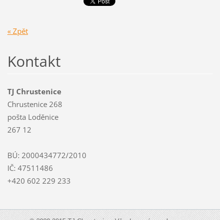
« Zpět
Kontakt
TJ Chrustenice
Chrustenice 268
pošta Loděnice
267 12
BÚ: 2000434772/2010
IČ: 47511486
+420 602 229 233