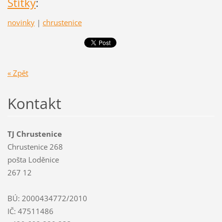
Štítky
:
novinky
|
chrustenice
« Zpět
Kontakt
TJ Chrustenice
Chrustenice 268
pošta Loděnice
267 12
BÚ: 2000434772/2010
IČ: 47511486