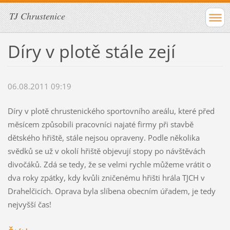
TJ Chrustenice
Díry v plotě stále zejí
06.08.2011 09:19
Díry v plotě chrustenického sportovního areálu, které před
měsícem způsobili pracovníci najaté firmy při stavbě
dětského hřiště, stále nejsou opraveny. Podle několika
svědků se už v okolí hřiště objevují stopy po návštěvách
divočáků. Zdá se tedy, že se velmi rychle můžeme vrátit o
dva roky zpátky, kdy kvůli zničenému hřišti hrála TJCH v
Drahelčicích. Oprava byla slíbena obecním úřadem, je tedy
nejvyšší čas!