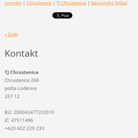
novinky
|
Chrustenice
|
TJ Chrustenice
|
berounský fotbal
« Zpět
Kontakt
TJ Chrustenice
Chrustenice 268
pošta Loděnice
267 12
BÚ: 2000434772/2010
IČ: 47511486
+420 602 229 233