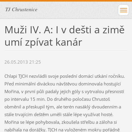
TJ Chrustenice
Muži IV. A: I v dešti a zimě
umí zpívat kanár
26.05.2013 21:25
Chlapi TJCH nezvládli svoje poslední domácí utkání ročníku.
Před minimální diváckou návštěvou dominovala hostující
Mořina, v první půli padaly jejich góly s vytrvalou přesností
po intervalu 15 min. Do druhého poločasu Chrustoš
obměnil a přeskupil tým, ale terén nasáklý dvoudenním a
stále trvajícím deštěm uměli stále lépe využívat hosté.
Mořina se lépe pohybovala, zkoušela střelbu a záloha si
nabíhala na dorážky. TJCH na vyloženém mokru pořádně