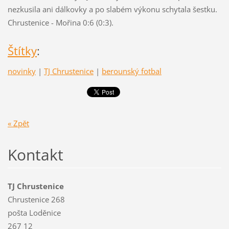
nezkusila ani dálkovky a po slabém výkonu schytala šestku.
Chrustenice - Mořina 0:6 (0:3).
Štítky
:
novinky
|
TJ Chrustenice
|
berounský fotbal
« Zpět
Kontakt
TJ Chrustenice
Chrustenice 268
pošta Loděnice
267 12