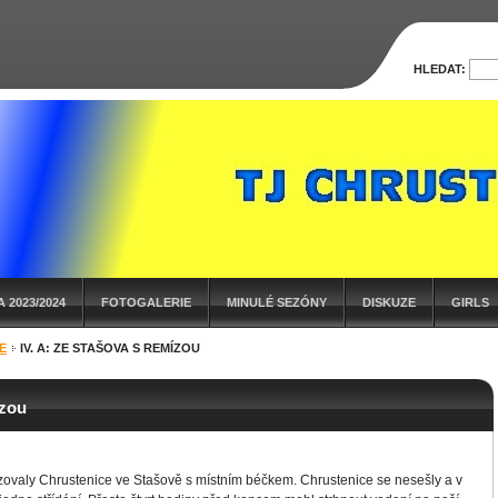
HLEDAT:
 2023/2024
FOTOGALERIE
MINULÉ SEZÓNY
DISKUZE
GIRLS
E
IV. A: ZE STAŠOVA S REMÍZOU
ízou
ovaly Chrustenice ve Stašově s místním béčkem. Chrustenice se nesešly a v