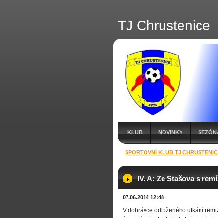
TJ Chrustenice
KLUB
NOVINKY
SEZÓNA
SPORTOVNÍ KLUB TJ CHRUSTENIC
IV. A: Ze Stašova s rem
07.06.2014 12:48
V dohrávce odloženého utkání remiz