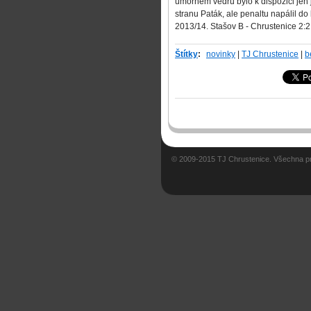
úmorném vedru bylo k dispozici jen 
stranu Paták, ale penaltu napálil 
2013/14. Stašov B - Chrustenice 2:2 
Štítky
:
novinky
|
TJ Chrustenice
|
b
© 2009-2015 TJ Chrustenice. Všechna p