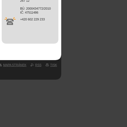
267 12
BÚ: 2000434772/2010
IČ: 47511486
+420 602 229 233
MAPA STRÁNEK
RSS
TISK