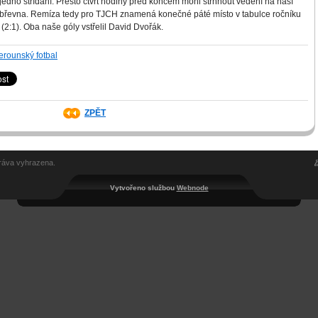
jedno střídání. Přesto čtvrt hodiny před koncem mohl strhnout vedení na naší
do břevna. Remíza tedy pro TJCH znamená konečné páté místo v tabulce ročníku
(2:1). Oba naše góly vstřelil David Dvořák.
erounský fotbal
ZPĚT
ráva vyhrazena.
Vytvořeno službou
Webnode