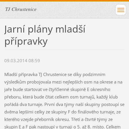
TJ Chrustenice
Jarní plány mladší
přípravky
09.03.2014 08:59
Mladší přípravka TJ Chrustenice se díky podzimním
výsledkům probojovala mezi nejlepších osm na okrese a na
jaře bude startovat ve čtyřčlenné skupině E okresního
přeboru, která bude čítat celkem osm turnajů, každý klub
pořádá dva turnaje. První dva týmy naší skupiny postoupí se
dvěma lepšími celky ze skupiny F do finálového turnaje, ze
kterého vzejde přeborník okresu. Třetí a čtvrté týmy ze
skupin E a F pak nastoupí v turnaji o 5. až 8. místo. Celkem