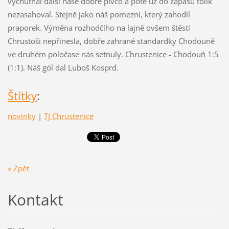
vychutnal další naše dobré pivčo a poté už do zápasu tolik
nezasahoval. Stejně jako náš pomezní, který zahodil
praporek. Výměna rozhodčího na lajně ovšem štěstí
Chrustoši nepřinesla, dobře zahrané standardky Chodouně
ve druhém poločase nás setnuly. Chrustenice - Chodouň 1:5
(1:1). Náš gól dal Luboš Kosprd.
Štítky
:
novinky
|
TJ Chrustenice
« Zpět
Kontakt