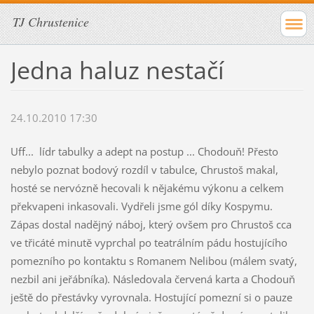
TJ Chrustenice
Jedna haluz nestačí
24.10.2010 17:30
Uff... lídr tabulky a adept na postup ... Chodouň! Přesto
nebylo poznat bodový rozdíl v tabulce, Chrustoš makal,
hosté se nervózně hecovali k nějakému výkonu a celkem
překvapeni inkasovali. Vydřeli jsme gól díky Kospymu.
Zápas dostal nadějný náboj, který ovšem pro Chrustoš cca
ve třicáté minutě vyprchal po teatrálním pádu hostujícího
pomezního po kontaktu s Romanem Nelibou (málem svatý,
nezbil ani jeřábníka). Následovala červená karta a Chodouň
ještě do přestávky vyrovnala. Hostující pomezní si o pauze