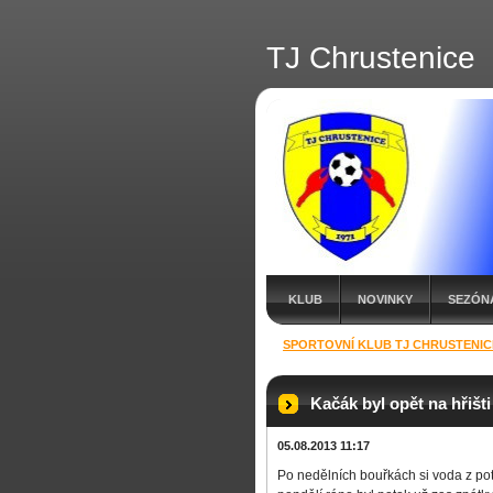
TJ Chrustenice
KLUB
NOVINKY
SEZÓNA
SPORTOVNÍ KLUB TJ CHRUSTENIC
Kačák byl opět na hřišti
05.08.2013 11:17
Po nedělních bouřkách si voda z pot