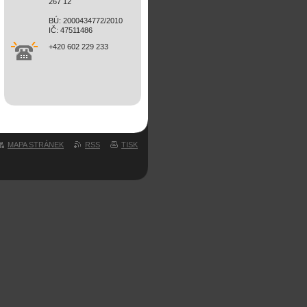
267 12
BÚ: 2000434772/2010
IČ: 47511486
+420 602 229 233
MAPA STRÁNEK
RSS
TISK