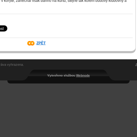
y v korytě, zanechal však bahno na kurtu, stejně tak kolem budovy klubovny a
ZPĚT
ráva vyhrazena.
Vytvořeno službou
Webnode