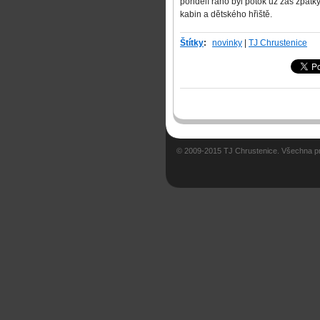
pondělí ráno byl potok už zas zpátk
kabin a dětského hřiště.
Štítky
:
novinky
|
TJ Chrustenice
© 2009-2015 TJ Chrustenice. Všechna p