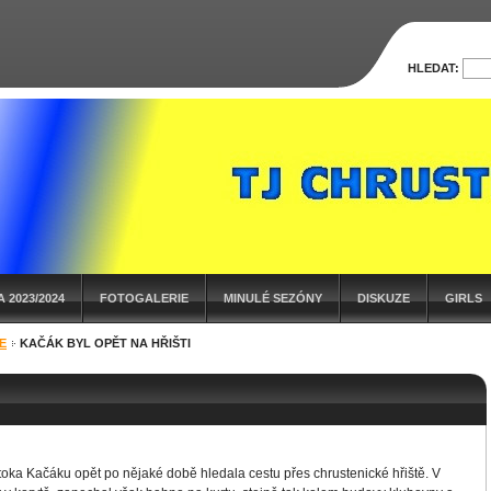
HLEDAT:
 2023/2024
FOTOGALERIE
MINULÉ SEZÓNY
DISKUZE
GIRLS
E
KAČÁK BYL OPĚT NA HŘIŠTI
oka Kačáku opět po nějaké době hledala cestu přes chrustenické hřiště. V