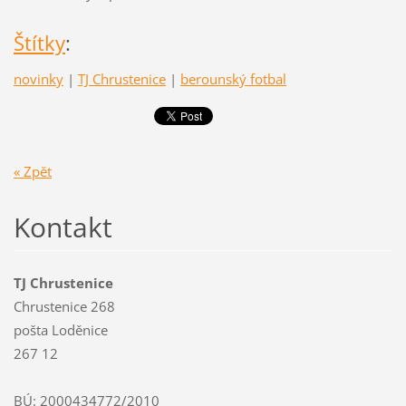
Štítky
:
novinky
|
TJ Chrustenice
|
berounský fotbal
« Zpět
Kontakt
TJ Chrustenice
Chrustenice 268
pošta Loděnice
267 12
BÚ: 2000434772/2010