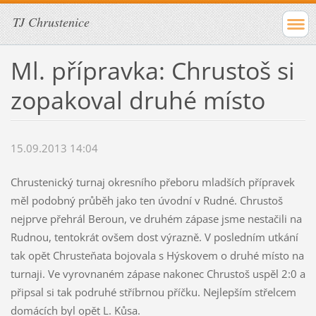
TJ Chrustenice
Ml. přípravka: Chrustoš si
zopakoval druhé místo
15.09.2013 14:04
Chrustenický turnaj okresního přeboru mladších přípravek
měl podobný průběh jako ten úvodní v Rudné. Chrustoš
nejprve přehrál Beroun, ve druhém zápase jsme nestačili na
Rudnou, tentokrát ovšem dost výrazně. V posledním utkání
tak opět Chrusteňata bojovala s Hýskovem o druhé místo na
turnaji. Ve vyrovnaném zápase nakonec Chrustoš uspěl 2:0 a
připsal si tak podruhé stříbrnou příčku. Nejlepším střelcem
domácích byl opět L. Kůsa.