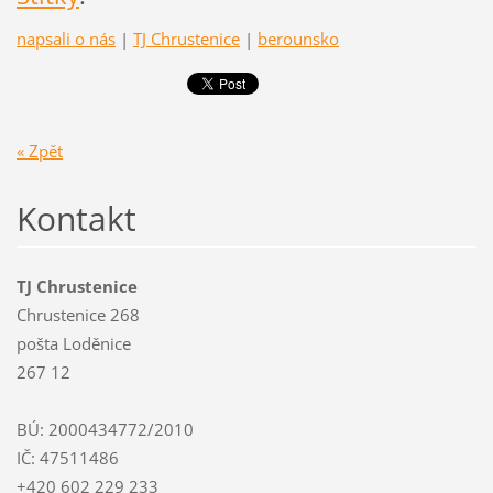
napsali o nás
|
TJ Chrustenice
|
berounsko
« Zpět
Kontakt
TJ Chrustenice
Chrustenice 268
pošta Loděnice
267 12
BÚ: 2000434772/2010
IČ: 47511486
+420 602 229 233