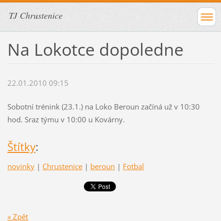
TJ Chrustenice
Na Lokotce dopoledne
22.01.2010 09:15
Sobotní trénink (23.1.) na Loko Beroun začíná už v 10:30
hod. Sraz týmu v 10:00 u Kovárny.
Štítky
:
novinky
|
Chrustenice
|
beroun
|
Fotbal
« Zpět