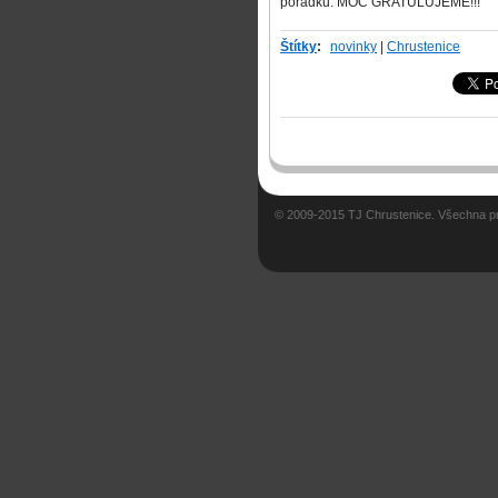
pořádku. MOC GRATULUJEME!!!
Štítky
:
novinky
|
Chrustenice
© 2009-2015 TJ Chrustenice. Všechna p