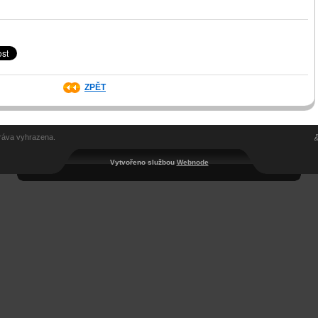
ZPĚT
ráva vyhrazena.
Vytvořeno službou
Webnode