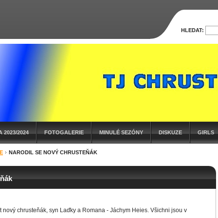
HLEDAT:
 2023/2024
FOTOGALERIE
MINULÉ SEZÓNY
DISKUZE
GIRLS
E
NARODIL SE NOVÝ CHRUSTEŇÁK
eňák
t nový chrusteňák, syn Laďky a Romana - Jáchym Heies. Všichni jsou v