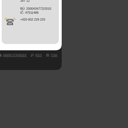
267 12
BÚ: 2000434772/2010
IČ: 47511486
+420 602 229 233
MAPA STRÁNEK
RSS
TISK