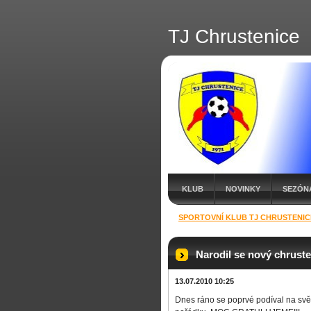
TJ Chrustenice
KLUB
NOVINKY
SEZÓNA
SPORTOVNÍ KLUB TJ CHRUSTENIC
Narodil se nový chrust
13.07.2010 10:25
Dnes ráno se poprvé podíval na svě