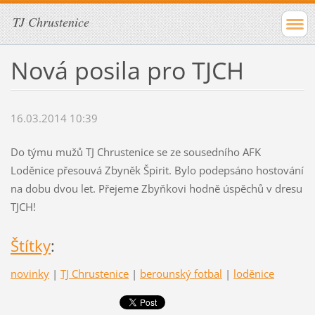
TJ Chrustenice
Nová posila pro TJCH
16.03.2014 10:39
Do týmu mužů TJ Chrustenice se ze sousedního AFK
Loděnice přesouvá Zbyněk Špirit. Bylo podepsáno hostování
na dobu dvou let. Přejeme Zbyňkovi hodně úspěchů v dresu
TJCH!
Štítky
:
novinky
|
TJ Chrustenice
|
berounský fotbal
|
loděnice