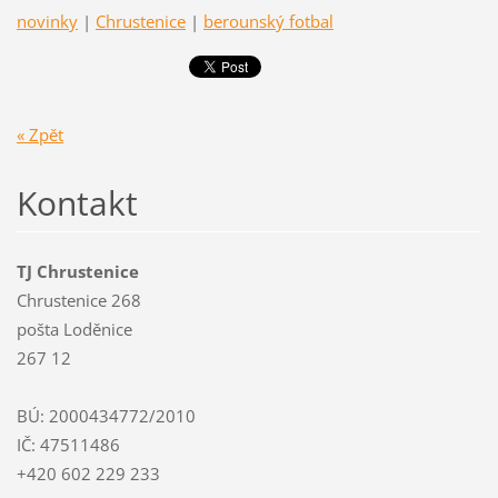
novinky
|
Chrustenice
|
berounský fotbal
« Zpět
Kontakt
TJ Chrustenice
Chrustenice 268
pošta Loděnice
267 12
BÚ: 2000434772/2010
IČ: 47511486
+420 602 229 233