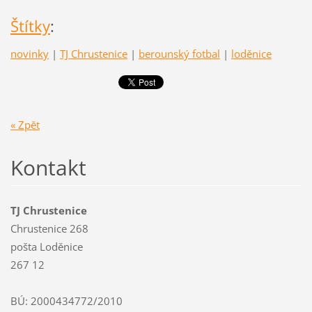
Štítky
:
novinky
|
TJ Chrustenice
|
berounský fotbal
|
loděnice
« Zpět
Kontakt
TJ Chrustenice
Chrustenice 268
pošta Loděnice
267 12
BÚ: 2000434772/2010