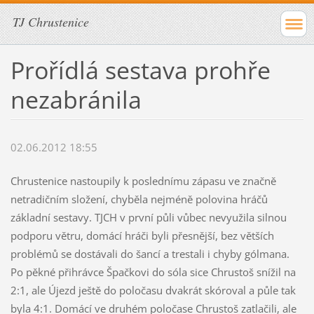
TJ Chrustenice
Prořídlá sestava prohře
nezabránila
02.06.2012 18:55
Chrustenice nastoupily k poslednímu zápasu ve značně
netradičním složení, chyběla nejméně polovina hráčů
základní sestavy. TJCH v první půli vůbec nevyužila silnou
podporu větru, domácí hráči byli přesnější, bez větších
problémů se dostávali do šancí a trestali i chyby gólmana.
Po pěkné přihrávce Špačkovi do sóla sice Chrustoš snížil na
2:1, ale Újezd ještě do poločasu dvakrát skóroval a půle tak
byla 4:1. Domácí ve druhém poločase Chrustoš zatlačili, ale