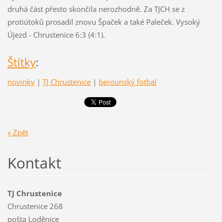
druhá část přesto skončila nerozhodně. Za TJCH se z
protiútoků prosadil znovu Špaček a také Paleček. Vysoký
Újezd - Chrustenice 6:3 (4:1).
Štítky
:
novinky
|
TJ Chrustenice
|
berounský fotbal
« Zpět
Kontakt
TJ Chrustenice
Chrustenice 268
pošta Loděnice