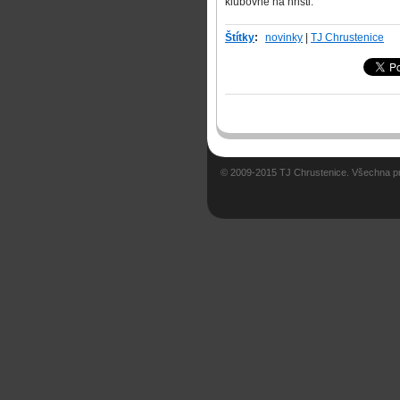
klubovně na hřišti.
Štítky
:
novinky
|
TJ Chrustenice
© 2009-2015 TJ Chrustenice. Všechna p