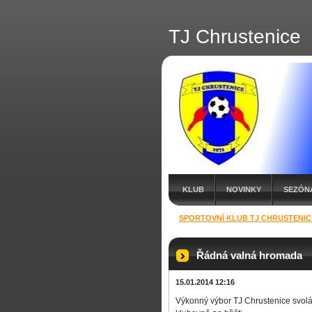
TJ Chrustenice
KLUB
NOVINKY
SEZÓNA
SPORTOVNÍ KLUB TJ CHRUSTENIC
Řádná valná hromada
15.01.2014 12:16
Výkonný výbor TJ Chrustenice svol