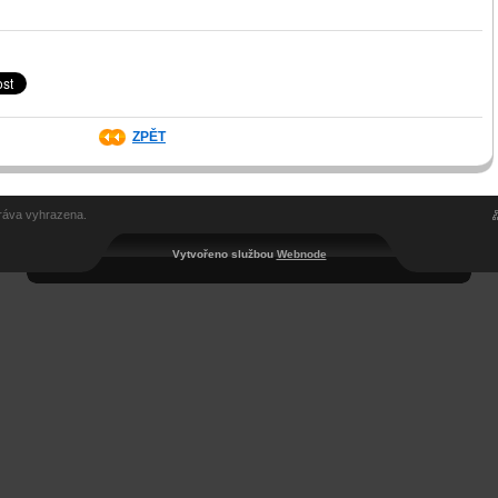
ZPĚT
ráva vyhrazena.
Vytvořeno službou
Webnode