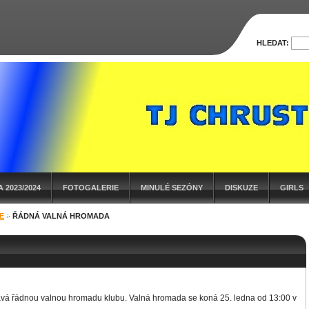
HLEDAT:
 2023/2024
FOTOGALERIE
MINULÉ SEZÓNY
DISKUZE
GIRLS
E
ŘÁDNÁ VALNÁ HROMADA
ává řádnou valnou hromadu klubu. Valná hromada se koná 25. ledna od 13:00 v