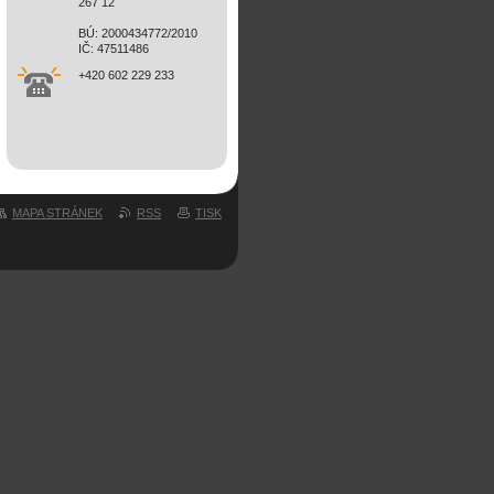
267 12
BÚ: 2000434772/2010
IČ: 47511486
+420 602 229 233
MAPA STRÁNEK
RSS
TISK