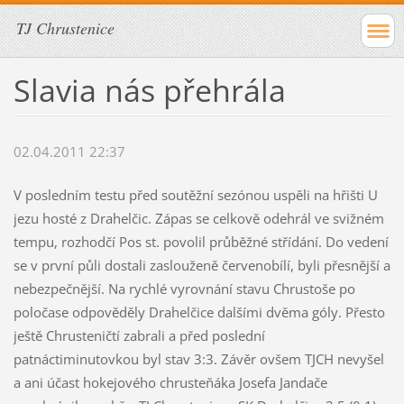
TJ Chrustenice
Slavia nás přehrála
02.04.2011 22:37
V posledním testu před soutěžní sezónou uspěli na hřišti U
jezu hosté z Drahelčic. Zápas se celkově odehrál ve svižném
tempu, rozhodčí Pos st. povolil průběžné střídání. Do vedení
se v první půli dostali zaslouženě červenobílí, byli přesnější a
nebezpečnější. Na rychlé vyrovnání stavu Chrustoše po
poločase odpověděly Drahelčice dalšími dvěma góly. Přesto
ještě Chrusteničtí zabrali a před poslední
patnáctiminutovkou byl stav 3:3. Závěr ovšem TJCH nevyšel
a ani účast hokejového chrusteňáka Josefa Jandače