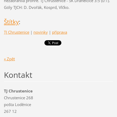
nezabránila prohře. TJ Chrustenice - SK Drahelčice 3:5 (0:1).
Góly TJCH: D. Dvořák, Kosprd, Vlčko.
Štítky
:
TJ Chrustenice
|
novinky
|
příprava
« Zpět
Kontakt
TJ Chrustenice
Chrustenice 268
pošta Loděnice
267 12