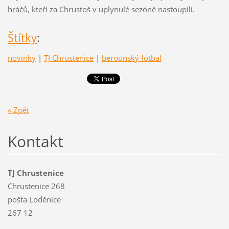
hráčů, kteří za Chrustoš v uplynulé sezóně nastoupili.
Štítky
:
novinky
|
TJ Chrustenice
|
berounský fotbal
« Zpět
Kontakt
TJ Chrustenice
Chrustenice 268
pošta Loděnice
267 12