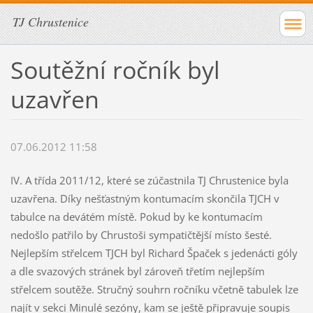
TJ Chrustenice
Soutěžní ročník byl
uzavřen
07.06.2012 11:58
IV. A třída 2011/12, které se zúčastnila TJ Chrustenice byla
uzavřena. Díky nešťastným kontumacím skončila TJCH v
tabulce na devátém místě. Pokud by ke kontumacím
nedošlo patřilo by Chrustoši sympatičtější místo šesté.
Nejlepším střelcem TJCH byl Richard Špaček s jedenácti góly
a dle svazových stránek byl zároveň třetím nejlepším
střelcem soutěže. Stručný souhrn ročníku včetně tabulek lze
najít v sekci Minulé sezóny, kam se ještě připravuje soupis