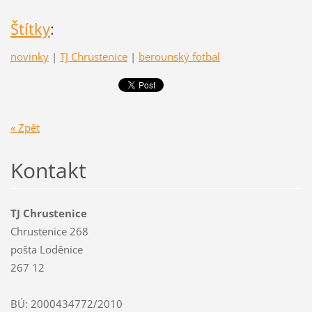
Štítky
:
novinky
|
TJ Chrustenice
|
berounský fotbal
« Zpět
Kontakt
TJ Chrustenice
Chrustenice 268
pošta Loděnice
267 12
BÚ: 2000434772/2010