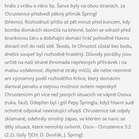
hrálo z vršku o něco líp. Šance byly na obou stranách, za
Chrustenice předvedl pěkný přímák Špringl
(břevno). Rozhodnutí přišlo až pět minut před koncem, kdy
bomba domácích skončila na břevně, balón se odrazil před
brankovou čáru a dobíhající domácí hráč pohodlně hlavou
dorazil míč do naší sítě. Škoda, že Chrustoš zůstal bez bodu,
dnešní soupeř byl rozhodně hratelný. Důvody porážky jsou
určitě na naší straně (hromada nepřesných přihrávek i na
malou vzdálenost, zbytečné ztráty míčů), ale nelze nezmínit
ani významný podíl rozhodčího Krbce, který domácím
daroval penaltu a stejnou možnost ovšem neposkytl
Chrustenicím při více než jasných situacích ve vápně Osova
(ruka, faul). Odepřen byl i gól Pepy Špringla, když hlavní sudí
ochotně odpískal neexistující ofsajd. Chrustenice tak odjely
zklamané, odehrály smolný zápas, ve kterém se navíc se
děly situace, které nemohly ovlivnit. Osov - Chrustenice 3:2
(2:2). Góly TJCH: D. Dvořák, J. Špringl.