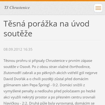
TJ Chrustenice
Těsná porážka na úvod
soutěže
08.09.2012 16:35
Těsnou prohru si připsaly Chrustenice v prvním zápase
soutěže v Osově. Po z obou stran vlažné čtvrthodince,
žlutomodří zabrali a po pěkných akcích vstřelil gól nejprve
David Dvořák a o chvíli později zůstal před domácím
gólmanem sám Pepa Špringl - 0:2. Domácí snížili z
vymyšlené penalty a nedlouho před poločasem po hezké
akci využili nekrytý prostor a po přesném centru srovnali
hlavičkou - 2:2. Druhá půle byla vyrovnaná, domácím se