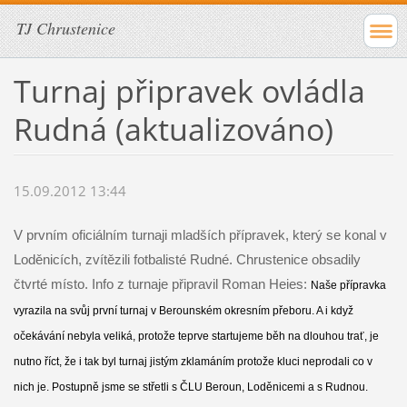
TJ Chrustenice
Turnaj připravek ovládla
Rudná (aktualizováno)
15.09.2012 13:44
V prvním oficiálním turnaji mladších přípravek, který se konal v
Loděnicích, zvítězili fotbalisté Rudné. Chrustenice obsadily
čtvrté místo. Info z turnaje připravil Roman Heies:
Naše přípravka
vyrazila na svůj první turnaj v Berounském okresním přeboru. A i když
očekávání nebyla veliká, protože teprve startujeme běh na dlouhou trať, je
nutno říct, že i tak byl turnaj jistým zklamáním protože kluci neprodali co v
nich je. Postupně jsme se střetli s ČLU Beroun, Loděnicemi a s Rudnou.