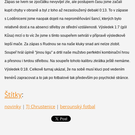
Zápas se lvem se zpočátku nevyvíjel zle, ale postupem času jsme začali
kupit chyby v obraně a byl z toho až nezasloužený debakl 0:13. To v zápase
s Loděnicemi jsme naopak dojeli na neproměňování šancí, kterých bylo
relativně dost a na absenci střelby ze střední vzdálenosti. Výsledek 1:7 (gól
Kůsa) mrzí o to víc že jsme s tímto soupeřem sehráli v přípravě výsledkově
lepší mače. Za zápas s Rudnou se na naše kluky snad ani nelze zlobit.
Soupeř hrál úplně "jinou ligu" a drtil naše mužstvo perfektní kombinační hrou
a přesnou i tvrdou střelbou. Na soupeře tohoto kalibru zkrátka ještě nemáme.
Výsledek 0:18. Celkově turnaj ukázal, že na sobě musí kluci pod vedením
trenérů zapracovat a to jak po fotbalové tak především po psychické stránce.
Štítky
:
novinky
|
TJ Chrustenice
|
berounský fotbal