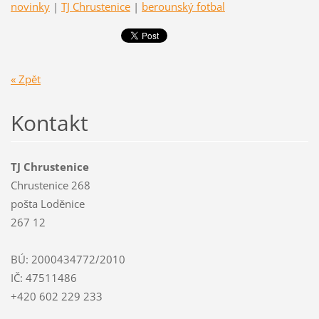
novinky
|
TJ Chrustenice
|
berounský fotbal
« Zpět
Kontakt
TJ Chrustenice
Chrustenice 268
pošta Loděnice
267 12
BÚ: 2000434772/2010
IČ: 47511486
+420 602 229 233