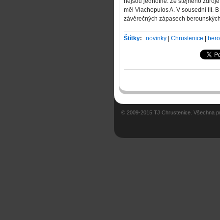
nejsou jednotné. Ze stejného zdroje
měl Vlachopulos A. V sousední III. B
závěrečných zápasech berounských s
Štítky
:
novinky
|
Chrustenice
|
bero
© 2009-2015 TJ Chrustenice. Všechna p