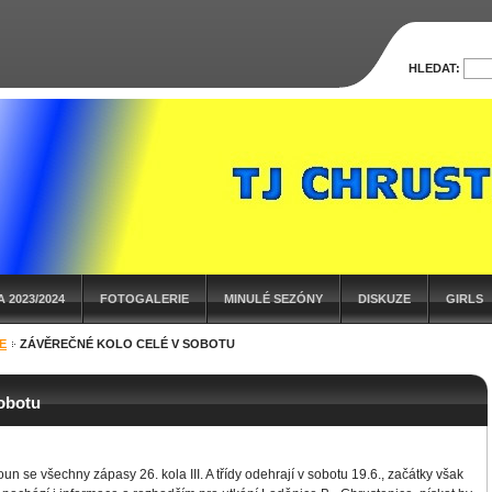
HLEDAT:
 2023/2024
FOTOGALERIE
MINULÉ SEZÓNY
DISKUZE
GIRLS
E
ZÁVĚREČNÉ KOLO CELÉ V SOBOTU
sobotu
n se všechny zápasy 26. kola III. A třídy odehrají v sobotu 19.6., začátky však