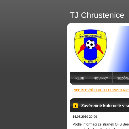
TJ Chrustenice
KLUB
NOVINKY
SEZÓNA
SPORTOVNÍ KLUB TJ CHRUSTENIC
Závěrečné kolo celé v 
14.06.2010 20:00
Podle informací ze stránek OFS Berou