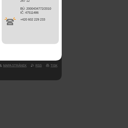
267 12
BÚ: 2000434772/2010
IČ: 47511486
+420 602 229 233
MAPA STRÁNEK
RSS
TISK