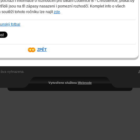
 pochází i informace o rozhodčím pro utkání Loděnice B - Chrustenice, pískat by
 třídě jsou na tři zápasy nasazeni i pomezní rozhodčí. Komplet info o všech
outěží tohoto ročníku lze najít
zde
.
unský fotbal
ZPĚT
ráva vyhrazena.
Vytvořeno službou
Webnode