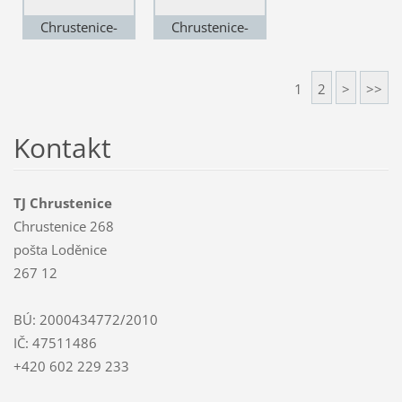
Chrustenice-
Chrustenice-
Mořina(6)
Mořina(7)
1
2
>
>>
Kontakt
TJ Chrustenice
Chrustenice 268
pošta Loděnice
267 12
BÚ: 2000434772/2010
IČ: 47511486
+420 602 229 233